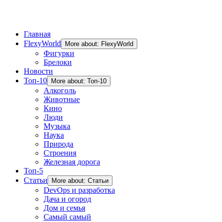
Главная
FlexyWorld
More about: FlexyWorld
Фигурки
Брелоки
Новости
Топ-10
More about: Топ-10
Алкоголь
Животные
Кино
Люди
Музыка
Наука
Природа
Строения
Железная дорога
Топ-5
Статьи
More about: Статьи
DevOps и разработка
Дача и огород
Дом и семья
Самый самый