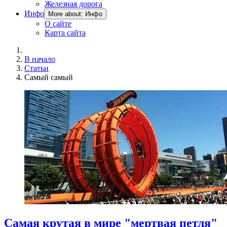
Железная дорога
Инфо
More about: Инфо
О сайте
Карта сайта
В начало
Статьи
Самый самый
Самая крутая в мире "мертвая петля"