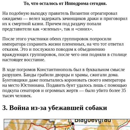
То, что осталось от Ипподрома сегодня.
На подобную выходку правитель Византии отреагировал
ожидаемо — велел задержать зачинщиков драки и приговорил
их к смертной казни. Причем под раздачу попали
представители как «зеленых», так и «синих».
После этого участники обеих группировок попросили
императора сохранить жизни плененных, на что тот ответил
отказом. Это и послужило поводом к объединению
враждующих группировок, после чего они подняли в столице
настоящее восстание.
В ходе погромов Константинополь был в буквальном смысле
разрушен. Банды грабили дворцы и храмы, сжигали дома.
Бунтовщики даже попытались короновать своего императора
на место Юстиниана. Подавить бунт удалось лишь с помощью
подкупа сенаторов и огромных жертв — было убито более 35
тысяч человек.
3. Война из-за убежавшей собаки