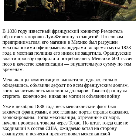
В 1838 году известный французский кондитер Ремонтель
обратился к королю Луи-Филиппу за защитой. По словам
предпринимателя, его магазин в Мехико был разрушен
мексиканскими офицерами-мародерами во время смуты 1828
года и местная полиция его никак не защитила. Французские
власти просьбу одобрили и потребовали у Мексики 600 тысяч
песо в качестве компенсации — внушительную сумму по тем
временам.
Мексиканцы компенсацию выплатили, однако, сильно
обидевшись, объявили дефолт по всем французским долгам,
коих насчитывались миллионы долларов. Такого французы
стерпеть, конечно же, никак не могли и объявили войну.
Уже к декабрю 1838 года весь мексиканский флот был
захвачен французами, а все главные порты страны оказались
заблокированы. Тогда мексиканцы, отрезанные от моря,
начали провозить товары через Техас. Но штат, тогда еще не
входивший в состав США, ожидаемо встал на сторону
французов и всячески препятствовал мексиканской