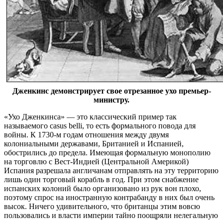
Дженкинс демонстрирует свое отрезанное ухо премьер-
министру.
«Ухо Дженкинса» — это классический пример так
называемого casus belli, то есть формального повода для
войны. К 1730-м годам отношения между двумя
колониальными державами, Британией и Испанией,
обострились до предела. Имеющая формальную монополию
на торговлю с Вест-Индией (Центральной Америкой)
Испания разрешала англичанам отправлять на эту территорию
лишь один торговый корабль в год. При этом снабжение
испанских колоний было организовано из рук вон плохо,
поэтому спрос на иностранную контрабанду в них был очень
высок. Ничего удивительного, что британцы этим вовсю
пользовались и власти империи тайно поощряли нелегальную