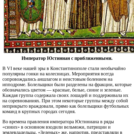
Император Юстиниан с приближенными.
В VI веке нашей эры в Константинополе стали необычайно
популярны гонки на колесницах. Мероприятия всегда
сопровождались аншлагом и неистовым болением на
ипподроме. Болельщики были разделены на фракции, которые
обозначались цветом — красные, белые, синие и зеленые.
Каждая группа содержала своих лошадей и поддерживала их
на соревнованиях. При этом некоторые группы между собой
неприкрыто враждовали, прямо как болельщики футбольных
команд в крупных городах сегодня.
Во времена правления императора Юстиниана в ряды
«синих» в основном входили вельможи, патриции и
землевладельцы. «Зеленых» же, напротив, представляли в