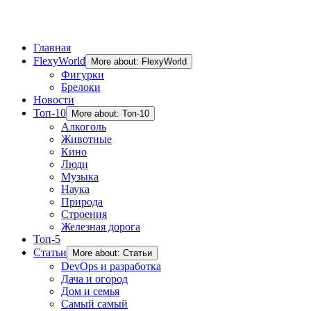
Главная
FlexyWorld
More about: FlexyWorld
Фигурки
Брелоки
Новости
Топ-10
More about: Топ-10
Алкоголь
Животные
Кино
Люди
Музыка
Наука
Природа
Строения
Железная дорога
Топ-5
Статьи
More about: Статьи
DevOps и разработка
Дача и огород
Дом и семья
Самый самый