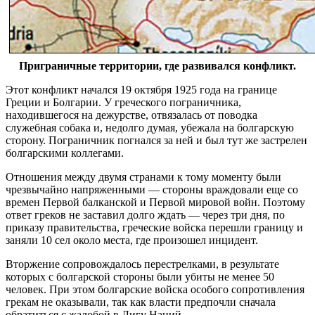
Приграничные территории, где развивался конфликт.
Этот конфликт начался 19 октября 1925 года на границе
Греции и Болгарии. У греческого пограничника,
находившегося на дежурстве, отвязалась от поводка
служебная собака и, недолго думая, убежала на болгарскую
сторону. Пограничник погнался за ней и был тут же застрелен
болгарскими коллегами.
Отношения между двумя странами к тому моменту были
чрезвычайно напряженными — стороны враждовали еще со
времен Первой балканской и Первой мировой войн. Поэтому
ответ греков не заставил долго ждать — через три дня, по
приказу правительства, греческие войска перешли границу и
заняли 10 сел около места, где произошел инцидент.
Вторжение сопровождалось перестрелками, в результате
которых с болгарской стороны были убиты не менее 50
человек. При этом болгарские войска особого сопротивления
грекам не оказывали, так как власти предпочли сначала
обратиться с жалобой в Лигу Наций.