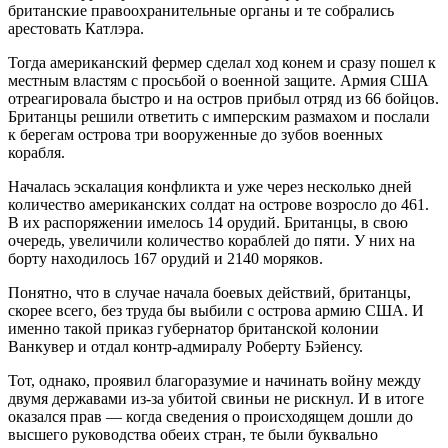
британские правоохранительные органы и те собрались
арестовать Катлэра.
Тогда американский фермер сделал ход конем и сразу пошел к
местным властям с просьбой о военной защите. Армия США
отреагировала быстро и на остров прибыл отряд из 66 бойцов.
Британцы решили ответить с имперским размахом и послали
к берегам острова три вооруженные до зубов военных
корабля.
Началась эскалация конфликта и уже через несколько дней
количество американских солдат на острове возросло до 461.
В их распоряжении имелось 14 орудий. Британцы, в свою
очередь, увеличили количество кораблей до пяти. У них на
борту находилось 167 орудий и 2140 моряков.
Понятно, что в случае начала боевых действий, британцы,
скорее всего, без труда бы выбили с острова армию США. И
именно такой приказ губернатор британской колонии
Ванкувер и отдал контр-адмиралу Роберту Бэйенсу.
Тот, однако, проявил благоразумие и начинать войну между
двумя державами из-за убитой свиньи не рискнул. И в итоге
оказался прав — когда сведения о происходящем дошли до
высшего руководства обеих стран, те были буквально