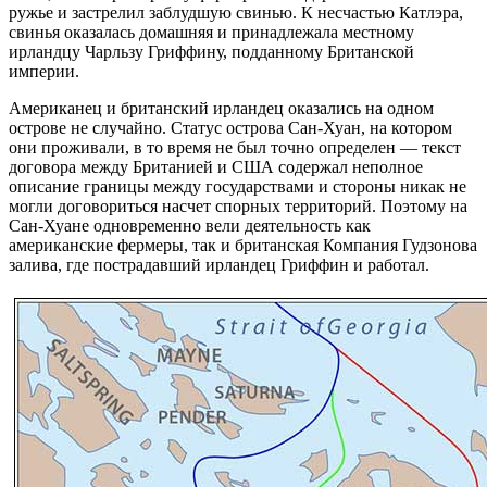
ружье и застрелил заблудшую свинью. К несчастью Катлэра,
свинья оказалась домашняя и принадлежала местному
ирландцу Чарльзу Гриффину, подданному Британской
империи.
Американец и британский ирландец оказались на одном
острове не случайно. Статус острова Сан-Хуан, на котором
они проживали, в то время не был точно определен — текст
договора между Британией и США содержал неполное
описание границы между государствами и стороны никак не
могли договориться насчет спорных территорий. Поэтому на
Сан-Хуане одновременно вели деятельность как
американские фермеры, так и британская Компания Гудзонова
залива, где пострадавший ирландец Гриффин и работал.