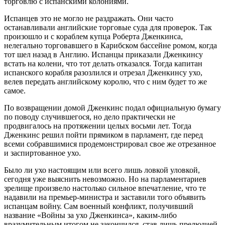
торговлю с испанскими колониями.
Испанцев это не могло не раздражать. Они часто
останавливали английские торговые суда для проверок. Так
произошло и с кораблем купца Роберта Дженкинса,
нелегально торговавшего в Карибском бассейне ромом, когда
тот шел назад в Англию. Испанцы приказали Дженкинсу
встать на колени, что тот делать отказался. Тогда капитан
испанского корабля разозлился и отрезал Дженкинсу ухо,
велев передать английскому королю, что с ним будет то же
самое.
По возвращении домой Дженкинс подал официальную бумагу
по поводу случившегося, но дело практически не
продвигалось на протяжении целых восьми лет. Тогда
Дженкинс решил пойти прямиком в парламент, где перед
всеми собравшимися продемонстрировал свое же отрезанное
и заспиртованное ухо.
Было ли ухо настоящим или всего лишь ловкой уловкой,
сегодня уже выяснить невозможно. Но на парламентариев
зрелище произвело настолько сильное впечатление, что те
надавили на премьер-министра и заставили того объявить
испанцам войну. Сам военный конфликт, получивший
название «Войны за ухо Дженкинса», каким-либо
вразумительным итогом не закончился, став лишь прелюдией