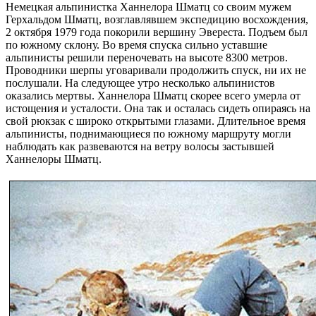
Немецкая альпинистка Ханнелора Шматц со своим мужем
Герхальдом Шматц, возглавлявшем экспедицию восхождения,
2 октября 1979 года покорили вершину Эвереста. Подъем был
по южному склону. Во время спуска сильно уставшие
альпинисты решили переночевать на высоте 8300 метров.
Проводники шерпы уговаривали продолжить спуск, ни их не
послушали. На следующее утро несколько альпинистов
оказались мертвы. Ханнелора Шматц скорее всего умерла от
истощения и усталости. Она так и осталась сидеть опираясь на
свой рюкзак с широко открытыми глазами. Длительное время
альпинисты, поднимающиеся по южному маршруту могли
наблюдать как развеваются на ветру волосы застывшей
Ханнелоры Шматц.