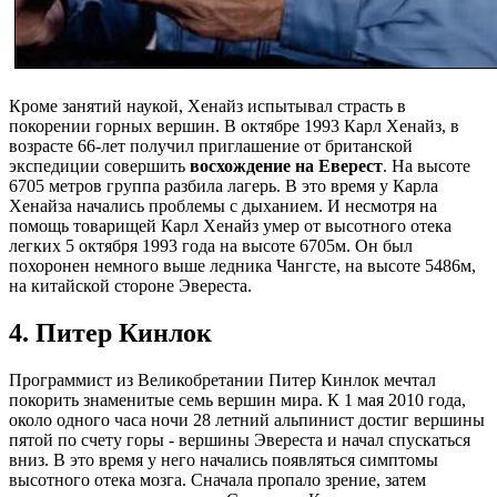
Кроме занятий наукой, Хенайз испытывал страсть в
покорении горных вершин. В октябре 1993 Карл Хенайз, в
возрасте 66-лет получил приглашение от британской
экспедиции совершить
восхождение на Еверест
. На высоте
6705 метров группа разбила лагерь. В это время у Карла
Хенайза начались проблемы с дыханием. И несмотря на
помощь товарищей Карл Хенайз умер от высотного отека
легких 5 октября 1993 года на высоте 6705м. Он был
похоронен немного выше ледника Чангсте, на высоте 5486м,
на китайской стороне Эвереста.
4. Питер Кинлок
Программист из Великобретании Питер Кинлок мечтал
покорить знаменитые семь вершин мира. К 1 мая 2010 года,
около одного часа ночи 28 летний альпинист достиг вершины
пятой по счету горы - вершины Эвереста и начал спускаться
вниз. В это время у него начались появляться симптомы
высотного отека мозга. Сначала пропало зрение, затем