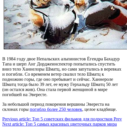
В 1984 году двое Непальских альпинистов Ёгендра Бахадур
Тапа и шерп Анг Дорджеинспектор попытались спустить
вниз тело Ханнелоры Шматц, но сами запутались в веревках
и погибли. Со временем ветер свалил тело Шматц к
подножию горы, где оно пребывает и сейчас. Ханнероле
Шматц тогда было 39 лет, ее мужу Герхальду Шматц 50 лет
(он остался жив). Она стала первой женщиной в мире
погибшей на Эвересте.
За небольшой период покорения вершины Эвереста на
склонах горы
погибло более 250 человек
, целое кладбище.
Previous article: Топ 5 советских фильмов для подростков
Prev
Next article: Топ 5 самых красивых цветочных парков мира