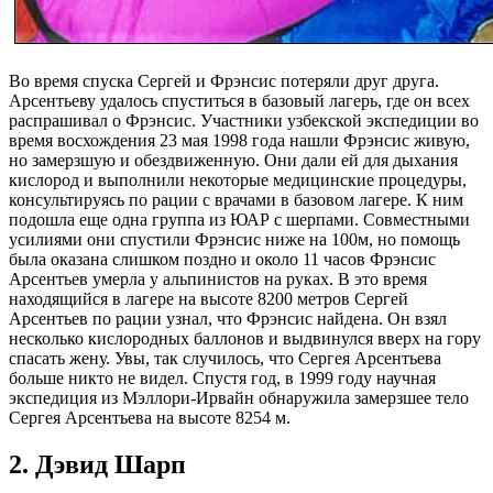
Во время спуска Сергей и Фрэнсис потеряли друг друга.
Арсентьеву удалось спуститься в базовый лагерь, где он всех
распрашивал о Фрэнсис. Участники узбекской экспедиции во
время восхождения 23 мая 1998 года нашли Фрэнсис живую,
но замерзшую и обездвиженную. Они дали ей для дыхания
кислород и выполнили некоторые медицинские процедуры,
консультируясь по рации с врачами в базовом лагере. К ним
подошла еще одна группа из ЮАР с шерпами. Совместными
усилиями они спустили Фрэнсис ниже на 100м, но помощь
была оказана слишком поздно и около 11 часов Фрэнсис
Арсентьев умерла у альпинистов на руках. В это время
находящийся в лагере на высоте 8200 метров Сергей
Арсентьев по рации узнал, что Фрэнсис найдена. Он взял
несколько кислородных баллонов и выдвинулся вверх на гору
спасать жену. Увы, так случилось, что Сергея Арсентьева
больше никто не видел. Спустя год, в 1999 году научная
экспедиция из Мэллори-Ирвайн обнаружила замерзшее тело
Сергея Арсентьева на высоте 8254 м.
2. Дэвид Шарп