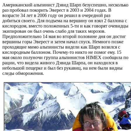
Американский альпинист Дэвид Шарп безуспешно, несколько
раз пробовал покорить Эверест в 2003 и 2004 годах. В
возрасте 34 лет в 2006 году он решил в очередной раз
добиться своего. Для подъема на вершину он взял 2 баллона с
кислородом, вместо положенных 5-ти и как говорят очевидцы
экипирован он был очень слабо для таких морозов.
Предположительно 14 мая во второй половине дня он достиг
вершины горы Эверест и затем начал спуск. Немного позже
проходящие мимо альпинисты видели как Шарп возился с
кислородным баллоном. Почему-то никто не помог ему. 15
мая около полуночи группа альпинистов HIMEX сообщила по
рации, что видела живого Дэвида Шарпа, он находился в
небольшой пещерке и был без рукавиц, на нем были видны
следы обморожения.