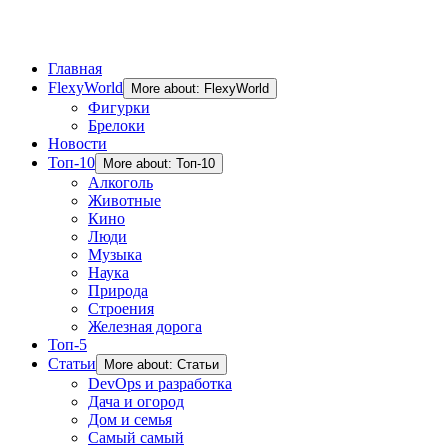
Главная
FlexyWorld
More about: FlexyWorld
Фигурки
Брелоки
Новости
Топ-10
More about: Топ-10
Алкоголь
Животные
Кино
Люди
Музыка
Наука
Природа
Строения
Железная дорога
Топ-5
Статьи
More about: Статьи
DevOps и разработка
Дача и огород
Дом и семья
Самый самый