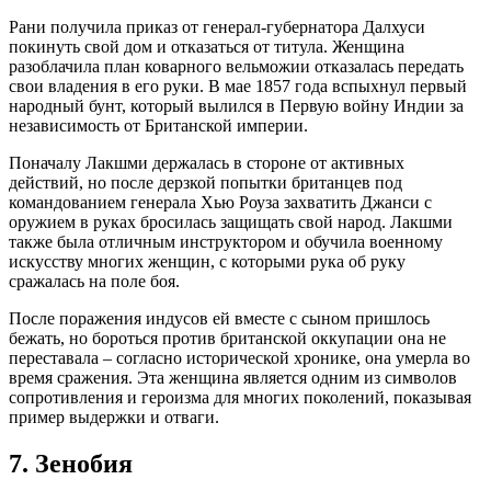
Рани получила приказ от генерал-губернатора Далхуси
покинуть свой дом и отказаться от титула. Женщина
разоблачила план коварного вельможии отказалась передать
свои владения в его руки. В мае 1857 года вспыхнул первый
народный бунт, который вылился в Первую войну Индии за
независимость от Британской империи.
Поначалу Лакшми держалась в стороне от активных
действий, но после дерзкой попытки британцев под
командованием генерала Хью Роуза захватить Джанси с
оружием в руках бросилась защищать свой народ. Лакшми
также была отличным инструктором и обучила военному
искусству многих женщин, с которыми рука об руку
сражалась на поле боя.
После поражения индусов ей вместе с сыном пришлось
бежать, но бороться против британской оккупации она не
переставала – согласно исторической хронике, она умерла во
время сражения. Эта женщина является одним из символов
сопротивления и героизма для многих поколений, показывая
пример выдержки и отваги.
7. Зенобия