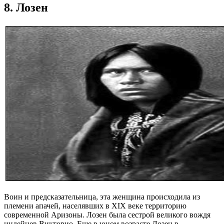
8. Лозен
Воин и предсказательница, эта женщина происходила из
племени апачей, населявших в ХІХ веке территорию
современной Аризоны. Лозен была сестрой великого вождя
индейцев Викторио. Еще в юном возрасте Лозен в