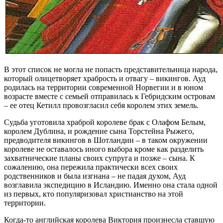
В этот список не могла не попасть представительница народа,
который олицетворяет храбрость и отвагу – викингов. Ауд
родилась на территории современной Норвегии и в юном
возрасте вместе с семьей отправилась к Гебридским островам
– ее отец Кетилл провозгласил себя королем этих земель.
Судьба уготовила храброй королеве брак с Олафом Белым,
королем Дублина, и рождение сына Торстейна Рыжего,
предводителя викингов в Шотландии – в таком окружении
королеве не оставалось иного выбора кроме как разделить
захватнические планы своих супруга и позже – сына. К
сожалению, она пережила практически всех своих
родственников и была изгнана – не падая духом, Ауд
возглавила экспедицию в Исландию. Именно она стала одной
из первых, кто популяризовал христианство на этой
территории.
Когда-то английская королева Виктория произнесла ставшую