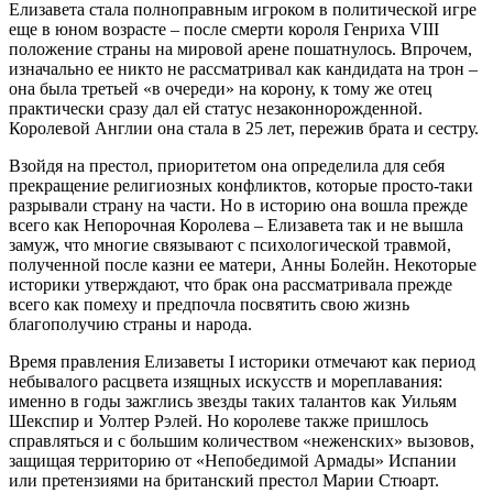
Елизавета стала полноправным игроком в политической игре
еще в юном возрасте – после смерти короля Генриха VIII
положение страны на мировой арене пошатнулось. Впрочем,
изначально ее никто не рассматривал как кандидата на трон –
она была третьей «в очереди» на корону, к тому же отец
практически сразу дал ей статус незаконнорожденной.
Королевой Англии она стала в 25 лет, пережив брата и сестру.
Взойдя на престол, приоритетом она определила для себя
прекращение религиозных конфликтов, которые просто-таки
разрывали страну на части. Но в историю она вошла прежде
всего как Непорочная Королева – Елизавета так и не вышла
замуж, что многие связывают с психологической травмой,
полученной после казни ее матери, Анны Болейн. Некоторые
историки утверждают, что брак она рассматривала прежде
всего как помеху и предпочла посвятить свою жизнь
благополучию страны и народа.
Время правления Eлизаветы І историки отмечают как период
небывалого расцвета изящных искусств и мореплавания:
именно в годы зажглись звезды таких талантов как Уильям
Шекспир и Уолтер Рэлей. Но королеве также пришлось
справляться и с большим количеством «неженских» вызовов,
защищая территорию от «Непобедимой Армады» Испании
или претензиями на британский престол Марии Стюарт.