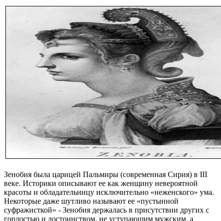
Зенобия была царицей Пальмиры (современная Сирия) в ІІІ
веке. Историки описывают ее как женщину невероятной
красоты и обладательницу исключительно «неженского» ума.
Некоторые даже шутливо называют ее «пустынной
суфражисткой» - Зенобия держалась в присутствии других с
гордостью и достоинством, не уступающим мужским, а