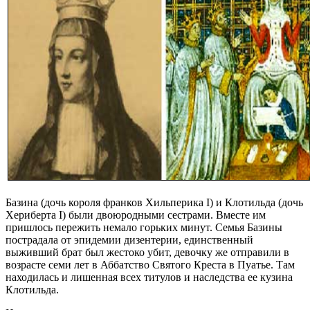
Базина (дочь короля франков Хильперика І) и Клотильда (дочь
Хериберта I) были двоюродными сестрами. Вместе им
пришлось пережить немало горьких минут. Семья Базины
пострадала от эпидемии дизентерии, единственный
выживший брат был жестоко убит, девочку же отправили в
возрасте семи лет в Аббатство Святого Креста в Пуатье. Там
находилась и лишенная всех титулов и наследства ее кузина
Клотильда.