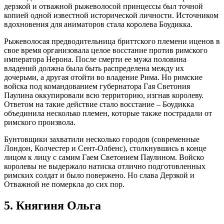
дерзкой и отважной рыжеволосой принцессы был точной
копией одной известной исторической личности. Источником
вдохновения для аниматоров стала королева Боудикка.
Рыжеволосая предводительница бриттского племени иценов в
свое время организовала целое восстание против римского
императора Нерона. После смерти ее мужа половина
владений должна была быть распределена между их
дочерьми, а другая отойти во владение Рима. Но римские
войска под командованием губернатора Гая Светония
Паулина оккупировали всю территорию, изгнав королеву.
Ответом на такие действие стало восстание – Боудикка
объединила несколько племен, которые также пострадали от
римского произвола.
Бунтовщики захватили несколько городов (современные
Лондон, Колчестер и Сент-Олбенс), столкнувшись в конце
лицом к лицу с самим Гаем Светонием Паулином. Войско
королевы не выдержало натиска отлично подготовленных
римских солдат и было повержено. Но слава Дерзкой и
Отважной не померкла до сих пор.
5. Княгиня Ольга