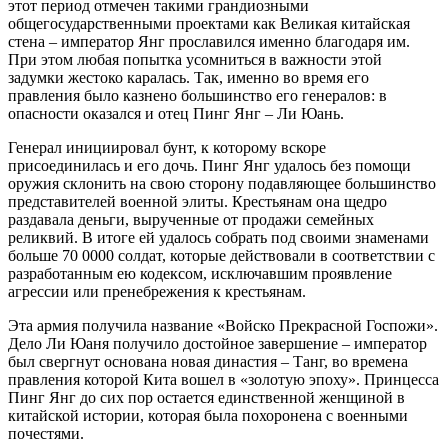
этот период отмечен такими грандиозными
общегосударственными проектами как Великая китайская
стена – император Янг прославился именно благодаря им.
При этом любая попытка усомниться в важности этой
задумки жестоко каралась. Так, именно во время его
правления было казнено большинство его генералов: в
опасности оказался и отец Пинг Янг – Ли Юань.
Генерал инициировал бунт, к которому вскоре
присоединилась и его дочь. Пинг Янг удалось без помощи
оружия склонить на свою сторону подавляющее большинство
представителей военной элиты. Крестьянам она щедро
раздавала деньги, вырученные от продажи семейных
реликвий. В итоге ей удалось собрать под своими знаменами
больше 70 0000 солдат, которые действовали в соответствии с
разработанным ею кодексом, исключавшим проявление
агрессии или пренебрежения к крестьянам.
Эта армия получила название «Войско Прекрасной Госпожи».
Дело Ли Юаня получило достойное завершение – император
был свергнут основана новая династия – Танг, во времена
правления которой Кита вошел в «золотую эпоху». Принцесса
Пинг Янг до сих пор остается единственной женщиной в
китайской истории, которая была похоронена с военными
почестями.