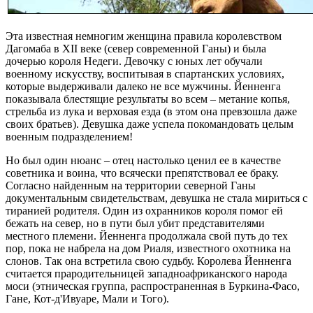
Эта известная немногим женщина правила королевством
Дагомаба в ХІІ веке (север современной Ганы) и была
дочерью короля Недеги. Девочку с юных лет обучали
военному искусству, воспитывая в спартанских условиях,
которые выдерживали далеко не все мужчины. Йенненга
показывала блестящие результаты во всем – метание копья,
стрельба из лука и верховая езда (в этом она превзошла даже
своих братьев). Девушка даже успела покомандовать целым
военным подразделением!
Но был один нюанс – отец настолько ценил ее в качестве
советника и воина, что всячески препятствовал ее браку.
Согласно найденным на территории северной Ганы
документальным свидетельствам, девушка не стала мириться с
тиранией родителя. Один из охранников короля помог ей
бежать на север, но в пути был убит представителями
местного племени. Йенненга продолжала свой путь до тех
пор, пока не набрела на дом Риаля, известного охотника на
слонов. Так она встретила свою судьбу. Королева Йенненга
считается прародительницей западноафриканского народа
моси (этническая группа, распространенная в Буркина-Фасо,
Гане, Кот-д'Ивуаре, Мали и Того).