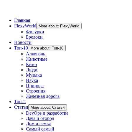
Главная
FlexyWorld
More about: FlexyWorld
Фигурки
Брелоки
Новости
Топ-10
More about: Топ-10
Алкоголь
Животные
Кино
Люди
Музыка
Наука
Природа
Строения
Железная дорога
Топ-5
Статьи
More about: Статьи
DevOps и разработка
Дача и огород
Дом и семья
Самый самый