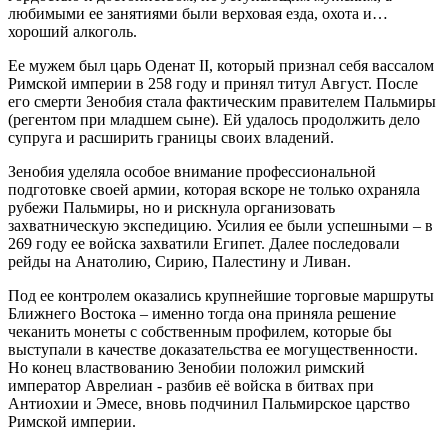
любимыми ее занятиями были верховая езда, охота и…
хороший алкоголь.
Ее мужем был царь Оденат II, который признал себя вассалом
Римской империи в 258 году и принял титул Август. После
его смерти Зенобия стала фактическим правителем Пальмиры
(регентом при младшем сыне). Ей удалось продолжить дело
супруга и расширить границы своих владений.
Зенобия уделяла особое внимание профессиональной
подготовке своей армии, которая вскоре не только охраняла
рубежи Пальмиры, но и рискнула организовать
захватническую экспедицию. Усилия ее были успешными – в
269 году ее войска захватили Египет. Далее последовали
рейды на Анатолию, Сирию, Палестину и Ливан.
Под ее контролем оказались крупнейшие торговые маршруты
Ближнего Востока – именно тогда она приняла решение
чеканить монеты с собственным профилем, которые бы
выступали в качестве доказательства ее могущественности.
Но конец властвованию Зенобии положил римский
император Аврелиан - разбив её войска в битвах при
Антиохии и Эмесе, вновь подчинил Пальмирское царство
Римской империи.