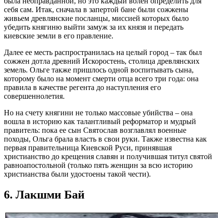
была неоправданной, но это каждый волен определить для
себя сам. Итак, сначала в запертой бане были сожжены
живьем древлянские посланцы, миссией которых было
убедить княгиню выйти замуж за их князя и передать
киевские земли в его правление.
Далее ее месть распространилась на целый город – так был
сожжен дотла древний Искоростень, столица древлянских
земель. Ольге также пришлось одной воспитывать сына,
которому было на момент смерти отца всего три года: она
правила в качестве регента до наступления его
совершеннолетия.
Но на счету княгини не только массовые убийства – она
вошла в историю как талантливый реформатор и мудрый
правитель: пока ее сын Святослав возглавлял военные
походы, Ольга брала власть в свои руки. Также известна как
первая правительница Киевской Руси, принявшая
христианство до крещения славян и получившая титул святой
равноапостольной (только пять женщин за всю историю
христианства были удостоены такой чести).
6. Лакшми Бай