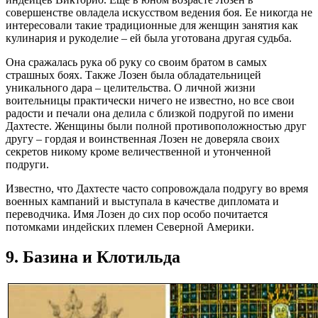
совершенстве овладела искусством ведения боя. Ее никогда не
интересовали такие традиционные для женщин занятия как
кулинария и рукоделие – ей была уготована другая судьба.
Она сражалась рука об руку со своим братом в самых
страшных боях. Также Лозен была обладательницей
уникального дара – целительства. О личной жизни
воительницы практически ничего не известно, но все свои
радости и печали она делила с близкой подругой по имени
Дахтесте. Женщины были полной противоположностью друг
другу – гордая и воинственная Лозен не доверяла своих
секретов никому кроме величественной и утонченной
подруги.
Известно, что Дахтесте часто сопровождала подругу во время
военных кампаний и выступала в качестве дипломата и
переводчика. Имя Лозен до сих пор особо почитается
потомками индейских племен Северной Америки.
9. Базина и Клотильда