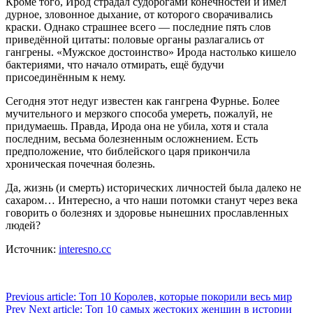
Кроме того, Ирод страдал судорогами конечностей и имел
дурное, зловонное дыхание, от которого сворачивались
краски. Однако страшнее всего — последние пять слов
приведённой цитаты: половые органы разлагались от
гангрены. «Мужское достоинство» Ирода настолько кишело
бактериями, что начало отмирать, ещё будучи
присоединённым к нему.
Сегодня этот недуг известен как гангрена Фурнье. Более
мучительного и мерзкого способа умереть, пожалуй, не
придумаешь. Правда, Ирода она не убила, хотя и стала
последним, весьма болезненным осложнением. Есть
предположение, что библейского царя прикончила
хроническая почечная болезнь.
Да, жизнь (и смерть) исторических личностей была далеко не
сахаром… Интересно, а что наши потомки станут через века
говорить о болезнях и здоровье нынешних прославленных
людей?
Источник:
interesno.cc
Previous article: Топ 10 Королев, которые покорили весь мир
Prev
Next article: Топ 10 самых жестоких женщин в истории