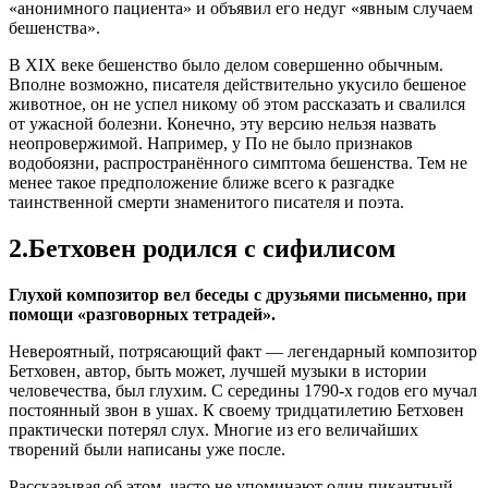
«анонимного пациента» и объявил его недуг «явным случаем
бешенства».
В XIX веке бешенство было делом совершенно обычным.
Вполне возможно, писателя действительно укусило бешеное
животное, он не успел никому об этом рассказать и свалился
от ужасной болезни. Конечно, эту версию нельзя назвать
неопровержимой. Например, у По не было признаков
водобоязни, распространённого симптома бешенства. Тем не
менее такое предположение ближе всего к разгадке
таинственной смерти знаменитого писателя и поэта.
2.Бетховен родился с сифилисом
Глухой композитор вел беседы с друзьями письменно, при
помощи «разговорных тетрадей».
Невероятный, потрясающий факт — легендарный композитор
Бетховен, автор, быть может, лучшей музыки в истории
человечества, был глухим. С середины 1790-х годов его мучал
постоянный звон в ушах. К своему тридцатилетию Бетховен
практически потерял слух. Многие из его величайших
творений были написаны уже после.
Рассказывая об этом, часто не упоминают один пикантный