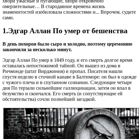
хвори ужасные и пугающие, хвори откровенно
омерзительные… В стародавние времена жизнь
знаменитостей изобиловала сложностями и... Впрочем, судите
сами.
1.Эдгар Аллан По умер от бешенства
В день похорон было сыро и холодно, поэтому церемонию
закончили за несколько минут.
Эдгар Аллан По умер в 1849 году, и его смерть долгое время
оставалась непостижимой тайной. Он вышел из дома в
Ричмонде (штат Вирджиния) и пропал. Писателя нашли
спустя неделю в сточной канаве в Балтиморе: он был в одежде
с чужого плеча и в спутанном сознании. Следующие четыре
дня По терзали сильнейшие галлюцинации, затем он впал в
безумство и скончался. Его смерть (и сопутствующие ей
обстоятельства) сочли полнейшей загадкой.