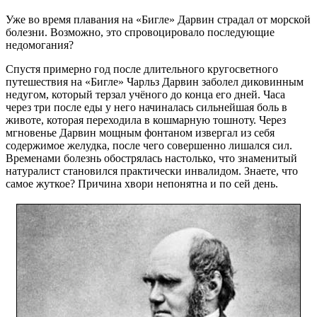
Уже во время плавания на «Бигле» Дарвин страдал от морской
болезни. Возможно, это спровоцировало последующие
недомогания?
Спустя примерно год после длительного кругосветного
путешествия на «Бигле» Чарльз Дарвин заболел диковинным
недугом, который терзал учёного до конца его дней. Часа
через три после еды у него начиналась сильнейшая боль в
животе, которая переходила в кошмарную тошноту. Через
мгновенье Дарвин мощным фонтаном извергал из себя
содержимое желудка, после чего совершенно лишался сил.
Временами болезнь обострялась настолько, что знаменитый
натуралист становился практически инвалидом. Знаете, что
самое жуткое? Причина хвори непонятна и по сей день.