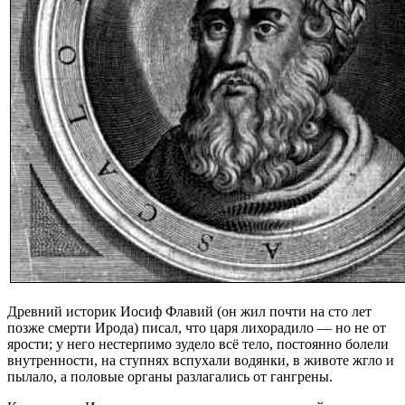
Древний историк Иосиф Флавий (он жил почти на сто лет
позже смерти Ирода) писал, что царя лихорадило — но не от
ярости; у него нестерпимо зудело всё тело, постоянно болели
внутренности, на ступнях вспухали водянки, в животе жгло и
пылало, а половые органы разлагались от гангрены.