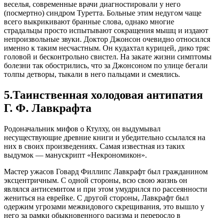
веселья, современные врачи диагностировали у него
(посмертно) синдром Туретта. Больные этим недугом чаще
всего выкрикивают бранные слова, однако многие
страдальцы просто испытывают сокращения мышц и издают
непроизвольные звуки. Доктор Джонсон очевидно относился
именно к таким несчастным. Он кудахтал курицей, дико тряс
головой и бесконтрольно свистел. На закате жизни симптомы
болезни так обострились, что за Джонсоном по улице бегали
толпы детворы, тыкали в него пальцами и смеялись.
5.Таинственная холодовая антипатия
Г. Ф. Лавкрафта
Родоначальник мифов о Ктулху, он выдумывал
несуществующие древние книги и убедительно ссылался на
них в своих произведениях. Самая известная из таких
выдумок — манускрипт «Некрономикон».
Мастер ужасов Говард Филлипс Лавкрафт был гражданином
эксцентричным. С одной стороны, всю свою жизнь он
являлся антисемитом и при этом умудрился по рассеянности
жениться на еврейке. С другой стороны, Лавкрафт был
одержим угрозами межвидового скрещивания, это вышло у
него за рамки обыкновенного расизма и переросло в