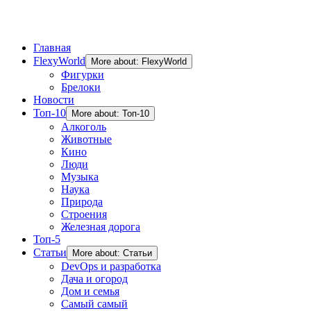
Главная
FlexyWorld
More about: FlexyWorld
Фигурки
Брелоки
Новости
Топ-10
More about: Топ-10
Алкоголь
Животные
Кино
Люди
Музыка
Наука
Природа
Строения
Железная дорога
Топ-5
Статьи
More about: Статьи
DevOps и разработка
Дача и огород
Дом и семья
Самый самый