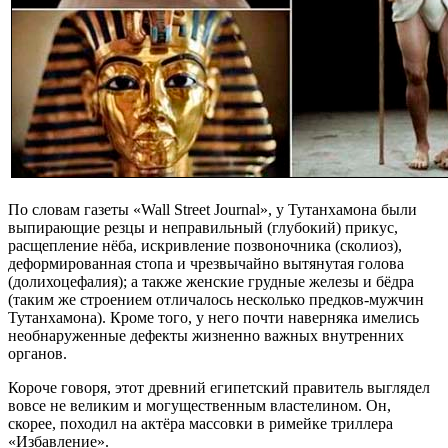
По словам газеты «Wall Street Journal», у Тутанхамона были
выпирающие резцы и неправильный (глубокий) прикус,
расщепление нёба, искривление позвоночника (сколиоз),
деформированная стопа и чрезвычайно вытянутая голова
(долихоцефалия); а также женские грудные железы и бёдра
(таким же строением отличалось несколько предков-мужчин
Тутанхамона). Кроме того, у него почти наверняка имелись
необнаруженные дефекты жизненно важных внутренних
органов.
Короче говоря, этот древний египетский правитель выглядел
вовсе не великим и могущественным властелином. Он,
скорее, походил на актёра массовки в римейке триллера
«Избавление».