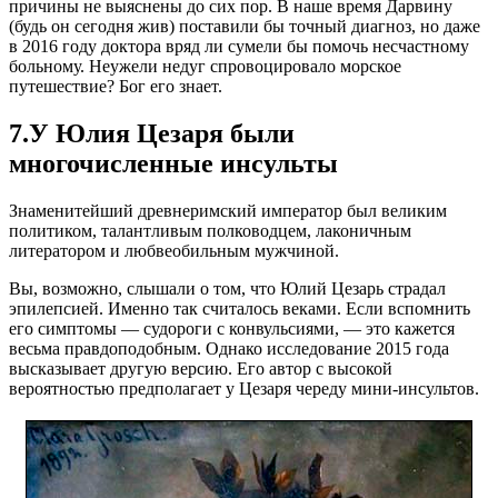
причины не выяснены до сих пор. В наше время Дарвину
(будь он сегодня жив) поставили бы точный диагноз, но даже
в 2016 году доктора вряд ли сумели бы помочь несчастному
больному. Неужели недуг спровоцировало морское
путешествие? Бог его знает.
7.У Юлия Цезаря были
многочисленные инсульты
Знаменитейший древнеримский император был великим
политиком, талантливым полководцем, лаконичным
литератором и любвеобильным мужчиной.
Вы, возможно, слышали о том, что Юлий Цезарь страдал
эпилепсией. Именно так считалось веками. Если вспомнить
его симптомы — судороги с конвульсиями, — это кажется
весьма правдоподобным. Однако исследование 2015 года
высказывает другую версию. Его автор с высокой
вероятностью предполагает у Цезаря череду мини-инсультов.