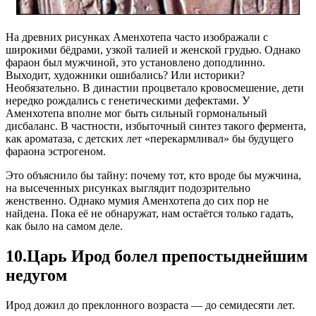
На древних рисунках Аменхотепа часто изображали с
широкими бёдрами, узкой талией и женской грудью. Однако
фараон был мужчиной, это установлено доподлинно.
Выходит, художники ошибались? Или историки?
Необязательно. В династии процветало кровосмешение, дети
нередко рождались с генетическими дефектами. У
Аменхотепа вполне мог быть сильный гормональный
дисбаланс. В частности, избыточный синтез такого фермента,
как ароматаза, с детских лет «перекармливал» бы будущего
фараона эстрогеном.
Это объяснило бы тайну: почему тот, кто вроде бы мужчина,
на высеченных рисунках выглядит подозрительно
женственно. Однако мумия Аменхотепа до сих пор не
найдена. Пока её не обнаружат, нам остаётся только гадать,
как было на самом деле.
10.Царь Ирод болел препостыднейшим
недугом
Ирод дожил до преклонного возраста — до семидесяти лет.