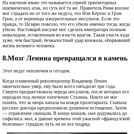
На научном языке это называется серией транзиторных
ишемических атак, но суть всё та же. Правитель Рима вполне
мог страдать не от того же недуга, что Иэн Кёртис и Грэм
Грин, а от вереницы изнурительных инсультов. Если это
правда, то Цезарю повезло, что его убили именно тогда, когда
убили. Настоящий инсульт мог сделать императора полным
инвалидом, оставленным во власти врагов. Такая участь куда
хуже, чем быстрый, безжалостный удар кинжала, оборвавший
жизнь великого человека.
8.Мозг Ленина превращался в камень
Этот недуг неизлечим и сегодня.
Когда пламенный революционер Владимир Ленин
окончательно умер, ему было всего пятьдесят три года.
Смерти предшествовала череда инсультов, после которых его
передали под личное попечение Сталина. Никто не мог
понять, что за хворь напала на вождя пролетариата. Сначала
русские доктора предположили душевное истощение. Затем
— отравление свинцом. В конце концов, они додумались до
сифилиса: мол, в давние времена этой ужасной «французской
болезнью» страдали чуть ли не все подряд.