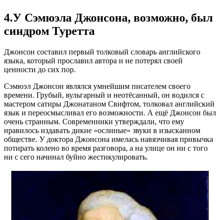
4.У Сэмюэла Джонсона, возможно, был
синдром Туретта
Джонсон составил первый толковый словарь английского
языка, который прославил автора и не потерял своей
ценности до сих пор.
Сэмюэл Джонсон являлся умнейшим писателем своего
времени. Грубый, вульгарный и неотёсанный, он водился с
мастером сатиры Джонатаном Свифтом, толковал английский
язык и переосмысливал его возможности. А ещё Джонсон был
очень странным. Современники утверждали, что ему
нравилось издавать дикие «ослиные» звуки в изысканном
обществе. У доктора Джонсона имелась навязчивая привычка
потирать колено во время разговора, а на улице он ни с того
ни с сего начинал буйно жестикулировать.