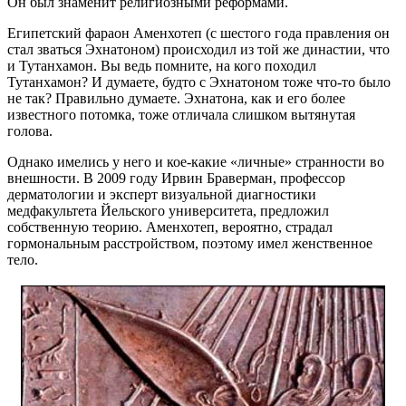
Он был знаменит религиозными реформами.
Египетский фараон Аменхотеп (с шестого года правления он
стал зваться Эхнатоном) происходил из той же династии, что
и Тутанхамон. Вы ведь помните, на кого походил
Тутанхамон? И думаете, будто с Эхнатоном тоже что-то было
не так? Правильно думаете. Эхнатона, как и его более
известного потомка, тоже отличала слишком вытянутая
голова.
Однако имелись у него и кое-какие «личные» странности во
внешности. В 2009 году Ирвин Браверман, профессор
дерматологии и эксперт визуальной диагностики
медфакультета Йельского университета, предложил
собственную теорию. Аменхотеп, вероятно, страдал
гормональным расстройством, поэтому имел женственное
тело.