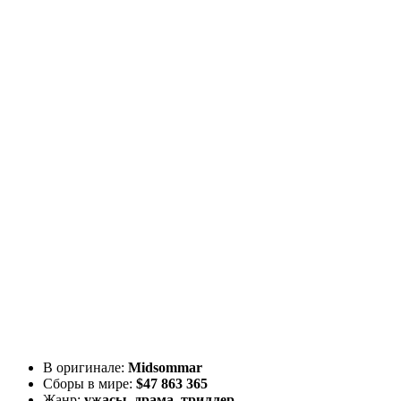
В оригинале:
Midsommar
Сборы в мире:
$47 863 365
Жанр:
ужасы, драма, триллер