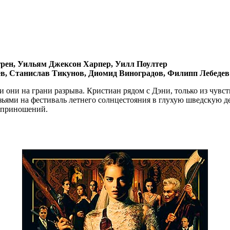
рен, Уильям Джексон Харпер, Уилл Поултер
в, Станислав Тикунов, Диомид Виноградов, Филипп Лебедев
 они на грани разрыва. Кристиан рядом с Дэни, только из чувст
зьями на фестиваль летнего солнцестояния в глухую шведскую д
воприношений.