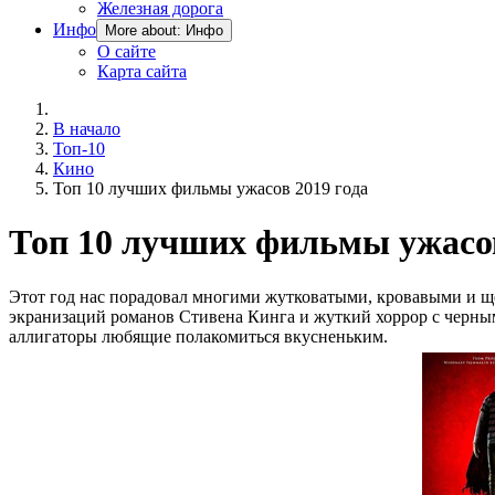
Железная дорога
Инфо
More about: Инфо
О сайте
Карта сайта
В начало
Топ-10
Кино
Топ 10 лучших фильмы ужасов 2019 года
Топ 10 лучших фильмы ужасов
Этот год нас порадовал многими жутковатыми, кровавыми и 
экранизаций романов Стивена Кинга и жуткий хоррор с черным
аллигаторы любящие полакомиться вкусненьким.