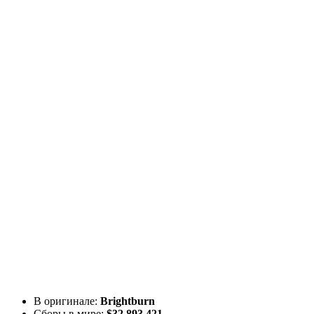
В оригинале:
Brightburn
Сборы в мире:
$32 893 421