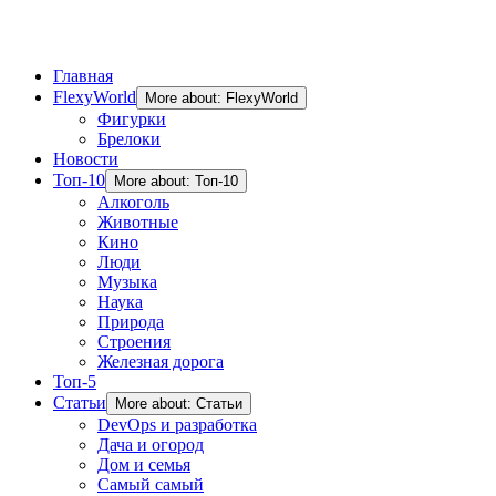
Главная
FlexyWorld
More about: FlexyWorld
Фигурки
Брелоки
Новости
Топ-10
More about: Топ-10
Алкоголь
Животные
Кино
Люди
Музыка
Наука
Природа
Строения
Железная дорога
Топ-5
Статьи
More about: Статьи
DevOps и разработка
Дача и огород
Дом и семья
Самый самый