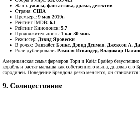
Жанр:
ужасы, фантастика, драма, детектив
Страна:
США
Премьера:
9 мая 2019г.
Рейтинг IMDB:
6.1
Рейтинг Кинопоиск:
5.7
Продолжительность:
1 час 30 мин.
Режиссер:
Дэвид Яровески
В ролях:
Элизабет Бэнкс, Дэвид Денман, Джексон А. Д
Роли дублировали:
Рамиля Искандер, Владимир Паляни
Американская семья фермеров Тори и Кайл Брайер безуспешно 
корабль и растят малыша как собственного мына, дназвав его Б
сородичей. Поведение Брэндона резко меняется, он становится
9. Солнцестояние