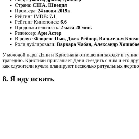
Страна:
США, Швеция
Премьера:
24 июня 2019г.
Рейтинг IMDB:
7.1
Рейтинг Кинопоиск:
6.6
Продолжительность:
2 часа 28 мин.
Режиссер:
Ари Астер
В ролях:
Флоренс Пью, Джек Рейнор, Вильхельм Бломг
Роли дублировали:
Варвара Чабан, Александр Хошабае
У молодой пары Дэни и Кристиана отношения заходят в тупик и
трагедию. Кристиан приглашает Дэни съездить с ним и его дру
как служители культа планируют несколько ритуальных жерт
8. Я иду искать