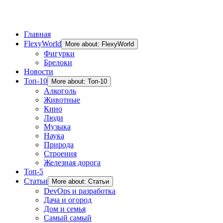
Главная
FlexyWorld
More about: FlexyWorld
Фигурки
Брелоки
Новости
Топ-10
More about: Топ-10
Алкоголь
Животные
Кино
Люди
Музыка
Наука
Природа
Строения
Железная дорога
Топ-5
Статьи
More about: Статьи
DevOps и разработка
Дача и огород
Дом и семья
Самый самый