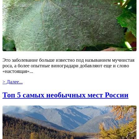
Это заболевание больше известно под называнием мучнистая
роса, а более опытные виноградари добавляют еще и слово
«настоящая»...
> Далее...
Топ 5 самых необычных мест России