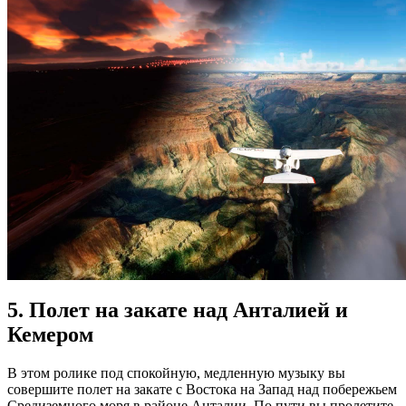
5. Полет на закате над Анталией и
Кемером
В этом ролике под спокойную, медленную музыку вы
совершите полет на закате с Востока на Запад над побережьем
Средиземного моря в районе Анталии. По пути вы пролетите