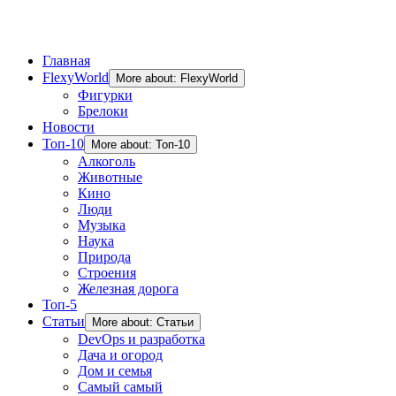
Главная
FlexyWorld
More about: FlexyWorld
Фигурки
Брелоки
Новости
Топ-10
More about: Топ-10
Алкоголь
Животные
Кино
Люди
Музыка
Наука
Природа
Строения
Железная дорога
Топ-5
Статьи
More about: Статьи
DevOps и разработка
Дача и огород
Дом и семья
Самый самый