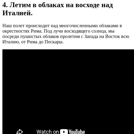
4. Летим в облаках на восходе над
Италией.
Наш полет происходит над многочисленными облаками в
окрестностях Рима. Под лучи восходящего солнца, мы
посреди пушистых облаков пролетим с Запада на Восток всю
Италию, от Рима до Пескары.