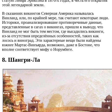
статую Лейфа Эриксона в 1870-х годах, в честь его открытия
этой легендарной земли.
В сказаниях викингов Северная Америка называлась
Винланд, или, по крайней мере, так считают некоторые люди.
Историки, проанализировавшие противоречивые данные,
представленные в сагах о викингах, пришли к выводу, что
Винланд не мог быть тем местом, где высадились викинги,
из-за отсутствия определённых особенностей, таких как
лосось и виноград. Эти характерные вещи были найдены
южнее Мартас-Винъярда, возможно, даже в Бостоне, что
вполне соответствует мифу о Норумбеге.
8. Шангри-Ла