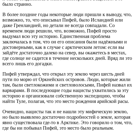
было странно.
В более поздние годы некоторые люди пришли к выводу, что,
возможно, то, что описывал Пифей, было Исландией или
даже Гренландией, но детали не всегда совпадали. Со
временем люди решили, что, возможно, Пифей просто
выдумал всю эту историю. Единственная проблема
заключалась в том, что он его описания были надёжными и
достоверными, как в случае с арктическим летом: если вы
зайдёте достаточно далеко на север, вы окажетесь в местах,
где солнце не садится в течение нескольких дней. Вряд ли это
всего лишь его догадки.
Пифей утверждал, что открыл эту землю через шесть дней
пути по морю от Оркнейских островов. Люди, которые жили
там, были светлокожими и светловолосыми, Пифей назвал их
варварами. В последующие годы нацисты ухватились за эту
историю и организовали собственную экспедицию, чтобы
найти Туле, полагая, что это место рождения арийской расы.
Очевидно, нацисты так и не нашли эту мифическую землю,
но было выявлено достаточно подробностей о земле, которая
явно существовала где-то в Арктике. Это говорило о том, что,
где бы ни побывал Пифей, это место было реальным.