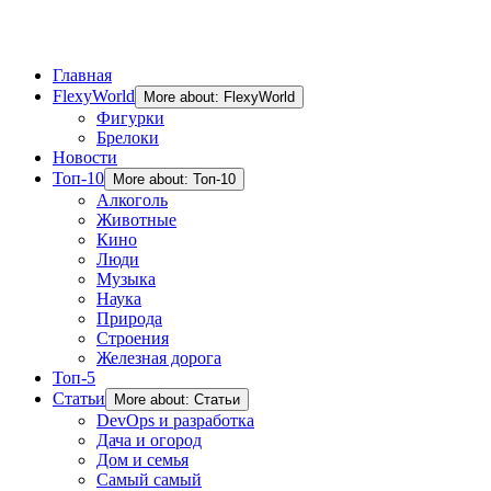
Главная
FlexyWorld
More about: FlexyWorld
Фигурки
Брелоки
Новости
Топ-10
More about: Топ-10
Алкоголь
Животные
Кино
Люди
Музыка
Наука
Природа
Строения
Железная дорога
Топ-5
Статьи
More about: Статьи
DevOps и разработка
Дача и огород
Дом и семья
Самый самый