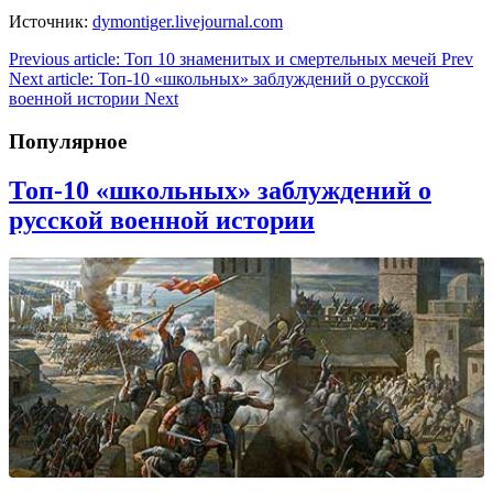
Источник:
dymontiger.livejournal.com
Previous article: Топ 10 знаменитых и смертельных мечей
Prev
Next article: Топ-10 «школьных» заблуждений о русской
военной истории
Next
Популярное
Топ-10 «школьных» заблуждений о
русской военной истории