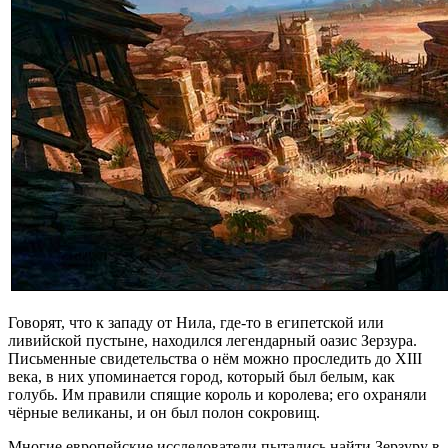
Говорят, что к западу от Нила, где-то в египетской или
ливийской пустыне, находился легендарный оазис Зерзура.
Письменные свидетельства о нём можно проследить до XIII
века, в них упоминается город, который был белым, как
голубь. Им правили спящие король и королева; его охраняли
чёрные великаны, и он был полон сокровищ.
Многие европейские исследователи пытались найти Зерзуру в