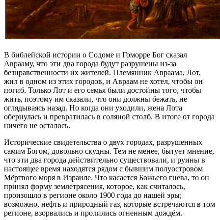
В библейской истории о Содоме и Гоморре Бог сказал
Аврааму, что эти два города будут разрушены из-за
безнравственности их жителей. Племянник Авраама, Лот,
жил в одном из этих городов, и Авраам не хотел, чтобы он
погиб. Только Лот и его семья были достойны того, чтобы
жить, поэтому им сказали, что они должны бежать, не
оглядываясь назад. Но когда они уходили, жена Лота
обернулась и превратилась в соляной столб. В итоге от города
ничего не осталось.
Исторические свидетельства о двух городах, разрушенных
самим Богом, довольно скудны. Тем не менее, бытует мнение,
что эти два города действительно существовали, и руины в
настоящее время находятся рядом с бывшим полуостровом
Мёртвого моря в Израиле. Что касается Божьего гнева, то он
принял форму землетрясения, которое, как считалось,
произошло в регионе около 1900 года до нашей эры;
возможно, нефть и природный газ, которые встречаются в том
регионе, взорвались и пролились огненным дождём.