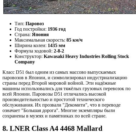
Тип:
Паровоз
Год постройки:
1936 год
Страна:
Япония
Максимальная скорость:
85 км/ч
Ширина колеи:
1435 мм
Формула ходовой:
2-8-2
Конструктор:
Kawasaki Heavy Industries Rolling Stock
Company
Класс D51 был одним из самых массово выпускаемых
паровозов в Японии, и символизировал индустриализацию
страны перед Второй мировой войной. Эти надёжные
машины использовались для тяжёлых грузовых перевозок по
всей Японии. Паровозы D51 отличались высокой
производительностью и простотой технического
обслуживания. Их прозвали "Декомити", что в переводе
означает "Большая дорога". Многие экземпляры были
сохранены в музеях и памятниках по всей стране.
8. LNER Class A4 4468 Mallard