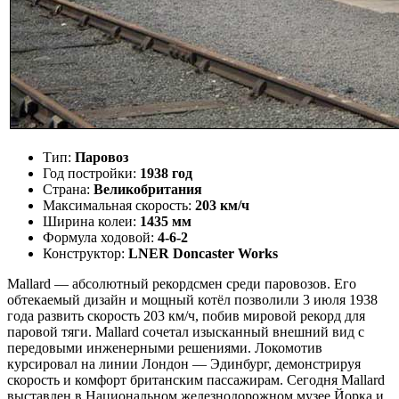
Тип:
Паровоз
Год постройки:
1938 год
Страна:
Великобритания
Максимальная скорость:
203 км/ч
Ширина колеи:
1435 мм
Формула ходовой:
4-6-2
Конструктор:
LNER Doncaster Works
Mallard — абсолютный рекордсмен среди паровозов. Его
обтекаемый дизайн и мощный котёл позволили 3 июля 1938
года развить скорость 203 км/ч, побив мировой рекорд для
паровой тяги. Mallard сочетал изысканный внешний вид с
передовыми инженерными решениями. Локомотив
курсировал на линии Лондон — Эдинбург, демонстрируя
скорость и комфорт британским пассажирам. Сегодня Mallard
выставлен в Национальном железнодорожном музее Йорка и