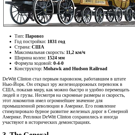
Тип:
Паровоз
Год постройки:
1831 год
Страна:
США
Максимальная скорость:
11,2 км/ч
Ширина колеи:
1524 мм
Формула ходовой:
0-4-0
Конструктор:
Mohawk and Hudson Railroad
DeWitt Clinton стал первым паровозом, работавшим в штате
Нью-Йорк. Он открыл эру железнодорожных перевозок в
США, показав миру, как можно быстро и удобно перемещать
людей и грузы. Несмотря на скромные размеры и скорость,
этот локомотив имел огромнейшее значение для
промышленной революции в Америке. Его появление
стимулировало бурное развитие железных дорог в Северной
Америке. Реплики DeWitt Clinton сохранились и иногда
участвуют в исторических демонстрациях.
3. The General