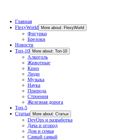
Главная
FlexyWorld
More about: FlexyWorld
Фигурки
Брелоки
Новости
Топ-10
More about: Топ-10
Алкоголь
Животные
Кино
Люди
Музыка
Наука
Природа
Строения
Железная дорога
Топ-5
Статьи
More about: Статьи
DevOps и разработка
Дача и огород
Дом и семья
Самый самый