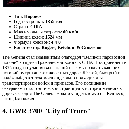
Тип:
Паровоз
Год постройки:
1855 год
Страна:
США
Максимальная скорость:
60 км/ч
Ширина колеи:
1524 мм
Формула ходовой:
4-4-0
Конструктор:
Rogers, Ketchum & Grosvenor
The General стал знаменитым благодаря "Великой паровозной
погоне" во время Гражданской войны в США. Построенный в
1855 году, он участвовал в одной из самых захватывающих
историй американских железных дорог. Лёгкий, быстрый и
надёжный, этот локомотив идеально подходил для
транспортировки войск и припасов. Его похищение
северянами стало эпической страницей в истории железных
дорог. Сегодня The General можно увидеть в музее в Кеннесо,
штат Джорджия.
4. GWR 3700 "City of Truro"