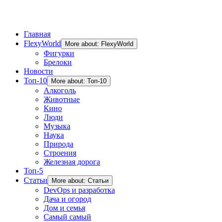
Главная
FlexyWorld
More about: FlexyWorld
Фигурки
Брелоки
Новости
Топ-10
More about: Топ-10
Алкоголь
Животные
Кино
Люди
Музыка
Наука
Природа
Строения
Железная дорога
Топ-5
Статьи
More about: Статьи
DevOps и разработка
Дача и огород
Дом и семья
Самый самый