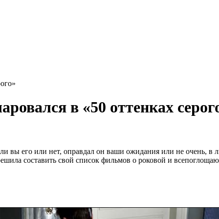
рого»
чаровался в «50 оттенках серог
али вы его или нет, оправдал он ваши ожидания или не очень, в
 решила составить свой список фильмов о роковой и всепоглоща