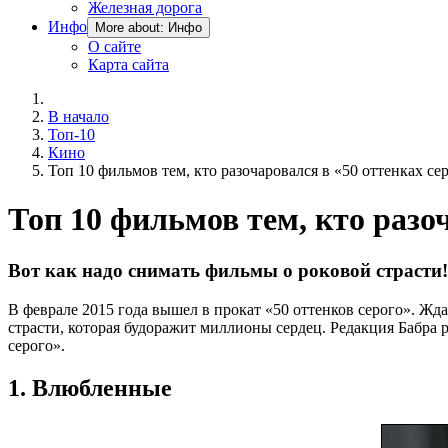
Железная дорога
Инфо
More about: Инфо
О сайте
Карта сайта
В начало
Топ-10
Кино
Топ 10 фильмов тем, кто разочаровался в «50 оттенках се
Топ 10 фильмов тем, кто разо
Вот как надо снимать фильмы о роковой страсти!
В феврале 2015 года вышел в прокат «50 оттенков серого». Жд
страсти, которая будоражит миллионы сердец. Редакция Бабра
серого».
1. Влюбленные