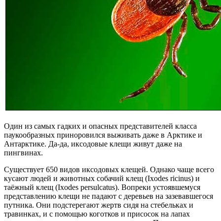
Один из самых гадких и опасных представителей класса
паукообразных приноровился выживать даже в Арктике и
Антарктике. Да-да, иксодовые клещи живут даже на
пингвинах.
Существует 650 видов иксодовых клещей. Однако чаще всего
кусают людей и животных собачий клещ (Ixodes ricinus) и
таёжный клещ (Ixodes persulcatus). Вопреки устоявшемуся
представлению клещи не падают с деревьев на зазевавшегося
путника. Они подстерегают жертв сидя на стебельках и
травинках, и с помощью коготков и присосок на лапах