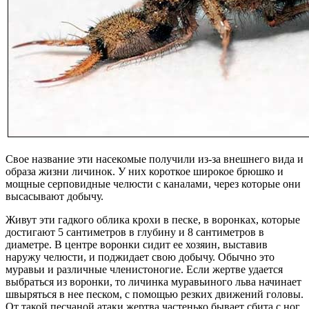
Свое название эти насекомые получили из-за внешнего вида и
образа жизни личинок. У них короткое широкое брюшко и
мощные серповидные челюсти с каналами, через которые они
высасывают добычу.
Живут эти гадкого облика крохи в песке, в воронках, которые
достигают 5 сантиметров в глубину и 8 сантиметров в
диаметре. В центре воронки сидит ее хозяин, выставив
наружу челюсти, и поджидает свою добычу. Обычно это
муравьи и различные членистоногие. Если жертве удается
выбраться из воронки, то личинка муравьиного льва начинает
швыряться в нее песком, с помощью резких движений головы.
От такой песчаной атаки жертва частенько бывает сбита с ног