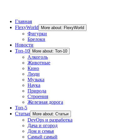
Главная
FlexyWorld
More about: FlexyWorld
Фигурки
Брелоки
Новости
Топ-10
More about: Топ-10
Алкоголь
Животные
Кино
Люди
Музыка
Наука
Природа
Строения
Железная дорога
Топ-5
Статьи
More about: Статьи
DevOps и разработка
Дача и огород
Дом и семья
Самый самый