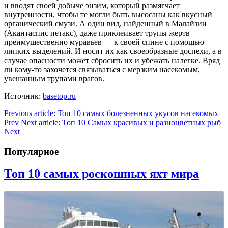
и вводят своей добыче энзим, который размягчает
внутренности, чтобы те могли быть высосаны как вкусный
органический смузи. А один вид, найденный в Малайзии
(Акантаспис петакс), даже приклеивает трупы жертв —
преимущественно муравьев — к своей спине с помощью
липких выделений. И носит их как своеобразные доспехи, а в
случае опасности может сбросить их и убежать налегке. Вряд
ли кому-то захочется связываться с мерзким насекомым,
увешанным трупами врагов.
Источник:
basetop.ru
Previous article: Топ 10 самых болезненных укусов насекомых
Prev
Next article: Топ 10 Самых красивых и разноцветных рыб
Next
Популярное
Топ 10 самых роскошных яхт мира