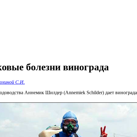
бковые болезни винограда
охиной С.И.
лодоводства Аннемик Шилдер (Annemiek Schilder) дает виноград