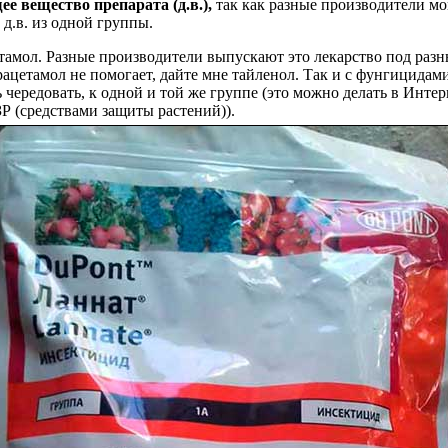
ее вещество препарата
(д.в.),
так как разные производители мо
д.в. из одной группы.
тамол. Разные производители выпускают это лекарство под разн
арацетамол не помогает, дайте мне тайленол. Так и с фунгицидами
 чередовать, к одной и той же группе (это можно делать в Инте
Р (средствами защиты растений)).