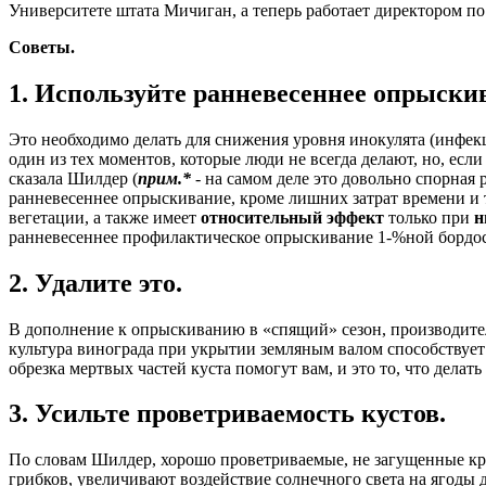
Университете штата Мичиган, а теперь работает директором п
Советы.
1. Используйте ранневесеннее опрыски
Это необходимо делать для снижения уровня инокулята (инфекц
один из тех моментов, которые люди не всегда делают, но, есл
сказала Шилдер (
прим.*
- на самом деле это довольно спорная
ранневесеннее опрыскивание, кроме лишних затрат времени и т
вегетации, а также имеет
относительный эффект
только при
н
ранневесеннее профилактическое опрыскивание 1-%ной бордо
2. Удалите это.
В дополнение к опрыскиванию в «спящий» сезон, производител
культура винограда при укрытии земляным валом способствуе
обрезка мертвых частей куста помогут вам, и это то, что делать 
3. Усильте проветриваемость кустов.
По словам Шилдер, хорошо проветриваемые, не загущенные кр
грибков, увеличивают воздействие солнечного света на ягоды