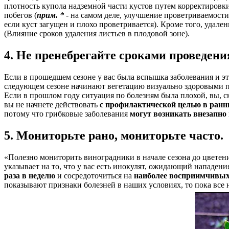
плотность купола надземной части кустов путем корректировки
побегов (
прим. *
- на самом деле, улучшение проветриваемости
если куст загущен и плохо проветривается). Кроме того, удал
(Влияние сроков удаления листьев в плодовой зоне).
4. Не пренебрегайте сроками проведе
Если в прошедшем сезоне у вас была вспышка заболевания и эт
следующем сезоне начинают вегетацию визуально здоровыми поб
Если в прошлом году ситуация по болезням была плохой, вы, ск
вы не начнете действовать
с профилактической целью в
ранн
потому что грибковые заболевания
могут возникать внезапно
5. Мониторьте рано, мониторьте часто.
«Полезно мониторить виноградники в начале сезона до цветени
указывает на то, что у вас есть инокулят, ожидающий нападен
раза в неделю
и сосредоточиться на
наиболее восприимчивых
показывают признаки болезней в наших условиях, то пока все 