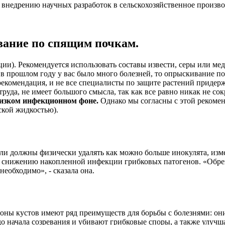
о внедрению научных разработок в сельскохозяйственное произв
вание по спящим почкам.
ии). Рекомендуется использовать составы извести, серы или мед
и в прошлом году у вас было много болезней, то опрыскивание п
 рекомендация, и не все специалисты по защите растений придер
руда, не имеет большого смысла, так как все равно никак не с
изком инфекционном фоне.
Однако мы согласны с этой рекомен
ской жидкостью).
и должны физически удалять как можно больше инокулята, измел
т снижению накопленной инфекции грибковых патогенов. «Обрез
необходимо», - сказала она.
оны кустов имеют ряд преимуществ для борьбы с болезнями: он
 до начала созревания и убивают грибковые споры, а также улу