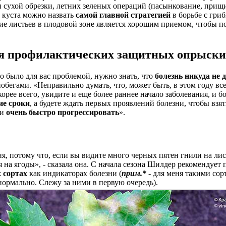
 сухой обрезки, летних зеленых операций (пасынкование, прищип
 куста можно назвать
самой главной стратегией
в борьбе с гри
ение листьев в плодовой зоне является хорошим приемом, чтобы 
ния профилактических защитных опрыски
о было для вас проблемой, нужно знать, что
болезнь никуда не 
егами. «Неправильно думать, что, может быть, в этом году все
орее всего, увидите и еще более раннее начало заболевания, и б
ие сроки
, а будете ждать первых проявлений болезни, чтобы взят
и
очень быстро прогрессировать
».
я, потому что, если вы видите много черных пятен гнили на лист
ия на ягоды», - сказала она. С начала сезона Шилдер рекомендуе
 сортах
как индикаторах болезни (
прим.*
- для меня такими сор
нормально. Слежу за ними в первую очередь).