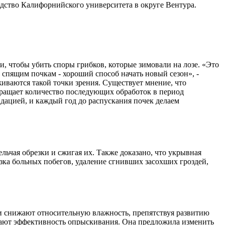
одство Калифорнийского университета в округе Вентура.
и, чтобы убить споры грибков, которые зимовали на лозе. «Это
о спящим почкам - хороший способ начать новый сезон», -
живаются такой точки зрения. Существует мнение, что
окращает количество последующих обработок в период
дацией, и каждый год до распускания почек делаем
ьчая обрезки и сжигая их. Также доказано, что укрывная
ка больных побегов, удаление сгнивших засохших гроздей,
и снижают относительную влажность, препятствуя развитию
чшают эффективность опрыскивания. Она предложила изменить