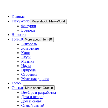
Главная
FlexyWorld
More about: FlexyWorld
Фигурки
Брелоки
Новости
Топ-10
More about: Топ-10
Алкоголь
Животные
Кино
Люди
Музыка
Наука
Природа
Строения
Железная дорога
Топ-5
Статьи
More about: Статьи
DevOps и разработка
Дача и огород
Дом и семья
Самый самый