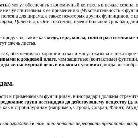
маты
) могут обеспечить экономичный контроль в начале сезона, 
рые не чувствительны к ее применению (Чувствительность к фун
 полезна для цирама, а также некоторых других фунгицидов, с 
тирам, Цинеб
и др. Они токсичны, имеют большой срок ожидания
е продукты, такие как
медь, сера, масла, соли и растительные
гут сжечь листья.
озах, обеспечивают хороший охват и могут оказывать некоторое 
чивыми к дождевой влаге
, чем защитные (контактные) фунгици
циды «
в пасмурный день и влажных условиях
, когда воскообр
дам.
ости к применяемым фунгицидам, виноградари должны стремить
ередование групп пестицидов до действующему веществу (д. в.
 как к стробилуринам (например, Строби, Совран, Флинт, Абунд
виноградарей в том, что понятие чередовать препараты восп