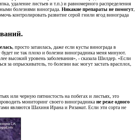
ка, удаление листьев и т.п.) и равномерного распределения
бными болезнями винограда.
Никакие препараты не помогут
,
помочь контролировать развитие серой гнили ягод винограда
ваний.
делась
, просто затаилась, даже если кусты винограда в
 будет не так плохо и болезни виноградника меня минуют.
олее высокий уровень заболевания», - сказала Шилдер. «Если
ься за опрыскиватель, то болезни вас могут застать врасплох,
ьях или черную пятнистость на побегах и листьях, это
т проводить мониторинг своего виноградника
не реже одного
тами являются Шахиня Ирана и Ризамат. Если эти сорта не