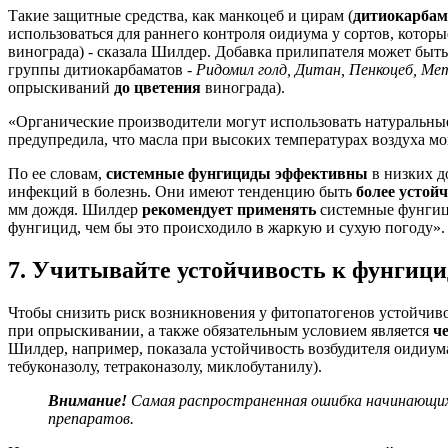
Такие защитные средства, как манкоцеб и цирам (
дитиокарба
использоваться для раннего контроля оидиума у сортов, кото
винограда) - сказала Шилдер. Добавка прилипателя может быть
группы дитиокарбаматов -
Ридомил голд, Дитан, Пенкоцеб, Ме
опрыскиваний
до цветения
винограда).
«Органические производители могут использовать натуральны
предупредила, что масла при высоких температурах воздуха мо
По ее словам,
системные фунгициды эффективны
в низких д
инфекций в болезнь. Они имеют тенденцию быть
более устой
мм дождя. Шилдер
рекомендует применять
системные фунги
фунгицид, чем бы это происходило в жаркую и сухую погоду».
7. Учитывайте устойчивость к фунгици
Чтобы снизить риск возникновения у фитопатогенов устойчив
при опрыскивании, а также обязательным условием является
ч
Шилдер, например, показала устойчивость возбудителя оидиума
тебуконазолу, тетраконазолу, миклобутанилу).
Внимание!
Самая распространенная ошибка начинающих 
препаратов.