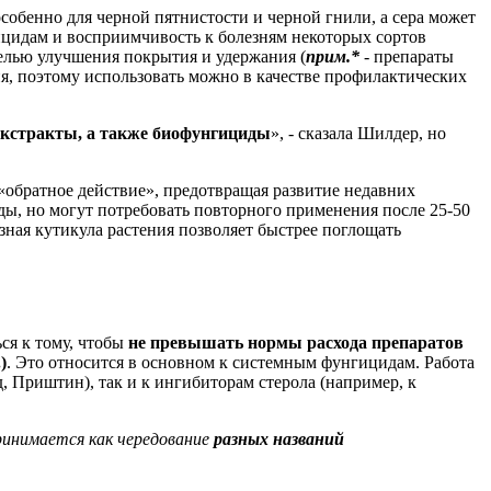
особенно для черной пятнистости и черной гнили, а сера может
гицидам и восприимчивость к болезням некоторых сортов
целью улучшения покрытия и удержания (
прим.*
- препараты
, поэтому использовать можно в качестве профилактических
 экстракты, а также биофунгициды
», - сказала Шилдер, но
«обратное действие», предотвращая развитие недавних
ды, но могут потребовать повторного применения после 25-50
азная кутикула растения позволяет быстрее поглощать
ся к тому, чтобы
не превышать нормы расхода препаратов
)
. Это относится в основном к системным фунгицидам. Работа
, Приштин), так и к ингибиторам стерола (например, к
ринимается как чередование
разных названий